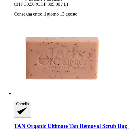
CHF 30.50
(CHF 305.00 / L)
Consegna entro il giorno 13 agosto
Carrello
TAN Organic
Ultimate Tan Removal Scrub Bar, 