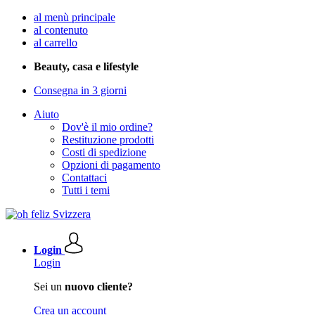
al menù principale
al contenuto
al carrello
Beauty, casa e lifestyle
Consegna in 3 giorni
Aiuto
Dov'è il mio ordine?
Restituzione prodotti
Costi di spedizione
Opzioni di pagamento
Contattaci
Tutti i temi
Login
Login
Sei un
nuovo cliente?
Crea un account