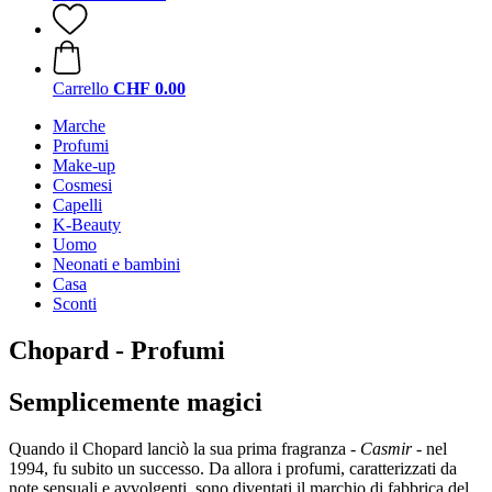
Carrello
CHF 0.00
Marche
Profumi
Make-up
Cosmesi
Capelli
K-Beauty
Uomo
Neonati e bambini
Casa
Sconti
Chopard - Profumi
Semplicemente magici
Quando il Chopard lanciò la sua prima fragranza -
Casmir
- nel
1994, fu subito un successo. Da allora i profumi, caratterizzati da
note sensuali e avvolgenti, sono diventati il marchio di fabbrica del