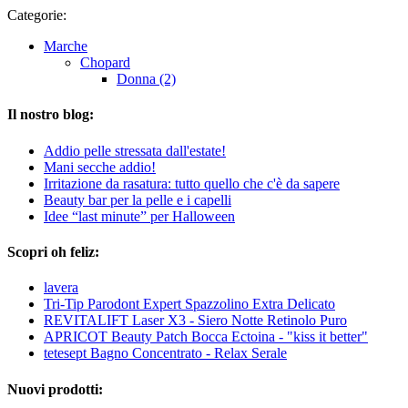
Categorie:
Marche
Chopard
Donna (2)
Il nostro blog:
Addio pelle stressata dall'estate!
Mani secche addio!
Irritazione da rasatura: tutto quello che c'è da sapere
Beauty bar per la pelle e i capelli
Idee “last minute” per Halloween
Scopri oh feliz:
lavera
Tri-Tip Parodont Expert Spazzolino Extra Delicato
REVITALIFT Laser X3 - Siero Notte Retinolo Puro
APRICOT Beauty Patch Bocca Ectoina - "kiss it better"
tetesept Bagno Concentrato - Relax Serale
Nuovi prodotti: