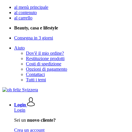
al menù principale
al contenuto
al carrello
Beauty, casa e lifestyle
Consegna in 3 giorni
Aiuto
Dov'è il mio ordine?
Restituzione prodotti
Costi di spedizione
Opzioni di pagamento
Contattaci
Tutti i temi
Login
Login
Sei un
nuovo cliente?
Crea un account