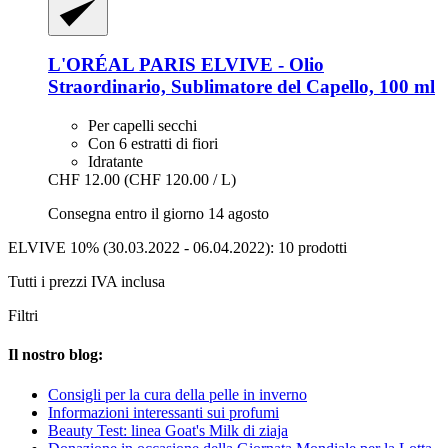
L'ORÉAL PARIS
ELVIVE -​ Olio
Straordinario, Sublimatore del Capello, 100 ml
Per capelli secchi
Con 6 estratti di fiori
Idratante
CHF 12.00
(CHF 120.00 / L)
Consegna entro il giorno 14 agosto
ELVIVE 10% (30.03.2022 - 06.04.2022): 10 prodotti
Tutti i prezzi IVA inclusa
Filtri
Il nostro blog:
Consigli per la cura della pelle in inverno
Informazioni interessanti sui profumi
Beauty Test: linea Goat's Milk di ziaja