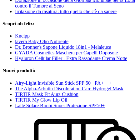
Donazione in occasione della Giornata Mondiale per la Lotta
contro il Tumore al Seno
Irritazione da rasatura: tutto quello che c'è da sapere
Scopri oh feliz:
Kneipp
lavera Baby Olio Nutriente
Dr. Bronner's Sapone Liquido 18in1 - Melaleuca
GYADA Cosmetics Maschera per Capelli Doposole
Hyaluron Cellular Filler - Extra Rassodante Crema Notte
Nuovi prodotti:
Airy-Light Invisible Sun Stick SPF 50+ PA++++
The Alpha-Arbutin Discoloration Care Hydrogel Mask
TIRTIR Mask Fit Aura Cushion
TIRTIR My Glow Lip Oil
Latte Solare Bimbi Super Protezione SPF50+