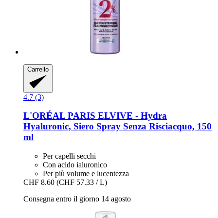
Carrello
4.7 (3)
L'ORÉAL PARIS
ELVIVE -​ Hydra
Hyaluronic, Siero Spray Senza Risciacquo, 150
ml
Per capelli secchi
Con acido ialuronico
Per più volume e lucentezza
CHF 8.60
(CHF 57.33 / L)
Consegna entro il giorno 14 agosto