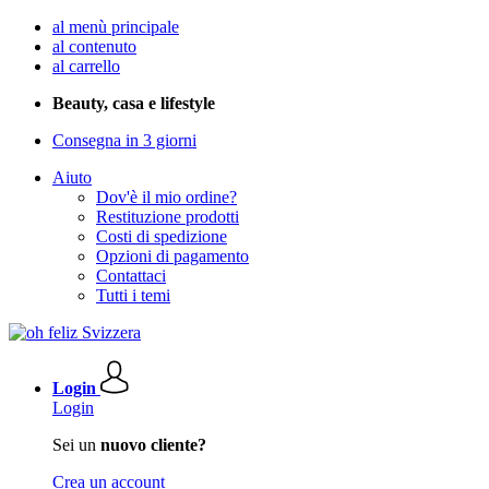
al menù principale
al contenuto
al carrello
Beauty, casa e lifestyle
Consegna in 3 giorni
Aiuto
Dov'è il mio ordine?
Restituzione prodotti
Costi di spedizione
Opzioni di pagamento
Contattaci
Tutti i temi
Login
Login
Sei un
nuovo cliente?
Crea un account