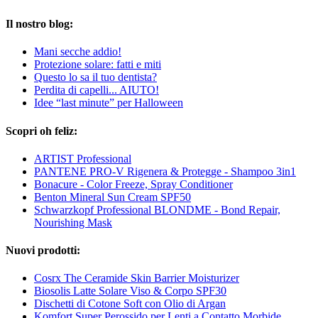
Il nostro blog:
Mani secche addio!
Protezione solare: fatti e miti
Questo lo sa il tuo dentista?
Perdita di capelli... AIUTO!
Idee “last minute” per Halloween
Scopri oh feliz:
ARTIST Professional
PANTENE PRO-V Rigenera & Protegge - Shampoo 3in1
Bonacure - Color Freeze, Spray Conditioner
Benton Mineral Sun Cream SPF50
Schwarzkopf Professional BLONDME - Bond Repair,
Nourishing Mask
Nuovi prodotti:
Cosrx The Ceramide Skin Barrier Moisturizer
Biosolis Latte Solare Viso & Corpo SPF30
Dischetti di Cotone Soft con Olio di Argan
Komfort Super Perossido per Lenti a Contatto Morbide