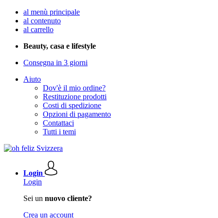
al menù principale
al contenuto
al carrello
Beauty, casa e lifestyle
Consegna in 3 giorni
Aiuto
Dov'è il mio ordine?
Restituzione prodotti
Costi di spedizione
Opzioni di pagamento
Contattaci
Tutti i temi
Login
Login
Sei un
nuovo cliente?
Crea un account