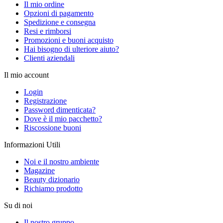
Il mio ordine
Opzioni di pagamento
Spedizione e consegna
Resi e rimborsi
Promozioni e buoni acquisto
Hai bisogno di ulteriore aiuto?
Clienti aziendali
Il mio account
Login
Registrazione
Password dimenticata?
Dove è il mio pacchetto?
Riscossione buoni
Informazioni Utili
Noi e il nostro ambiente
Magazine
Beauty dizionario
Richiamo prodotto
Su di noi
Il nostro gruppo