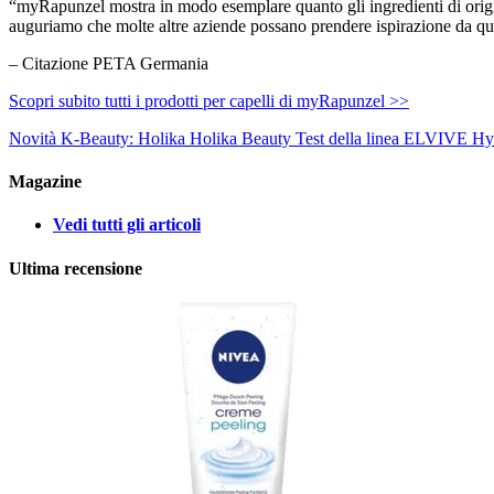
“myRapunzel mostra in modo esemplare quanto gli ingredienti di origin
auguriamo che molte altre aziende possano prendere ispirazione da que
– Citazione PETA Germania
Scopri subito tutti i prodotti per capelli di myRapunzel >>
Novità K-Beauty: Holika Holika
Beauty Test della linea ELVIVE Hy
Magazine
Vedi tutti gli articoli
Ultima recensione