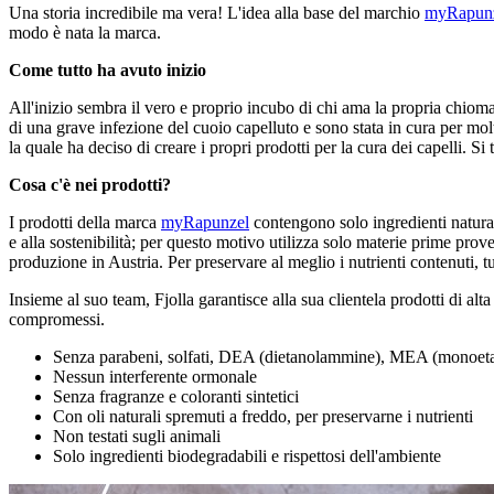
Una storia incredibile ma vera! L'idea alla base del marchio
myRapun
modo è nata la marca.
Come tutto ha avuto inizio
All'inizio sembra il vero e proprio incubo di chi ama la propria chioma
di una grave infezione del cuoio capelluto e sono stata in cura per mol
la quale ha deciso di creare i propri prodotti per la cura dei capelli. Si 
Cosa c'è nei prodotti?
I prodotti della marca
myRapunzel
contengono solo ingredienti naturali
e alla sostenibilità; per questo motivo utilizza solo materie prime prove
produzione in Austria. Per preservare al meglio i nutrienti contenuti, t
Insieme al suo team, Fjolla garantisce alla sua clientela prodotti di al
compromessi.
Senza parabeni, solfati, DEA (dietanolammine), MEA (monoet
Nessun interferente ormonale
Senza fragranze e coloranti sintetici
Con oli naturali spremuti a freddo, per preservarne i nutrienti
Non testati sugli animali
Solo ingredienti biodegradabili e rispettosi dell'ambiente