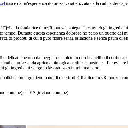
zel
nasce da un'esperienza dolorosa, caratterizzata dalla caduta dei capel
! Fjolla, la fondatrice di myRapunzel, spiega: “a causa degli ingredienti 
to tempo. Durante questa esperienza dolorosa ho perso un quarto dei miei
tratta di prodotti di cui ti puoi fidare senza esitazione e senza paura di eff
 e delicati che non danneggiano in alcun modo i capelli o il cuoio capell
nienti da un'azienda agricola biologica certificata austriaca. Per evitare 
utti gli ingredienti vengono lavorati solo in minima parte.
ta qualità e con ingredienti naturali e delicati. Gli articoli myRapunzel 
anolammine) e TEA (trietanolammine)