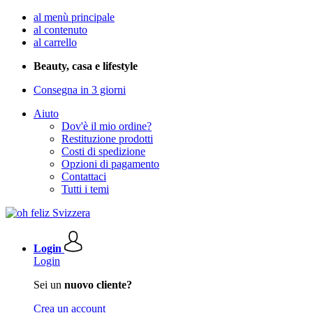
al menù principale
al contenuto
al carrello
Beauty, casa e lifestyle
Consegna in 3 giorni
Aiuto
Dov'è il mio ordine?
Restituzione prodotti
Costi di spedizione
Opzioni di pagamento
Contattaci
Tutti i temi
Login
Login
Sei un
nuovo cliente?
Crea un account