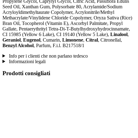
Propylene Glycol, Caprylyl Glycol, Citric Acid, Passiflora Edulis
Seed Oil, Xanthan Gum, Polysorbate 80, Acrylamide/Sodium
Acryloyldimethyltaurate Copolymer, Acrylonitrile/Methyl
Methacrylate/Vinylidene Chloride Copolymer, Oryza Sativa (Rice)
Bran Oil, Tocopherol (Vitamin E), Ascorbyl Palmitate, Propyl
Gallate, Pentaerythrityl Tetra-Di-T-Butylhydroxyhydrocinnamate,
CI 15985 (Yellow 6 Lake), CI 19140 (Yellow 5 Lake),
Linalool
,
Geraniol
,
Eugenol
, Cumarin,
Limonene
,
Citral
, Citronellal,
Benzyl Alcohol
, Parfum, F.i.l. B217518/1
Info per i clienti che non parlano tedesco
Informazioni legali
Prodotti consigliati