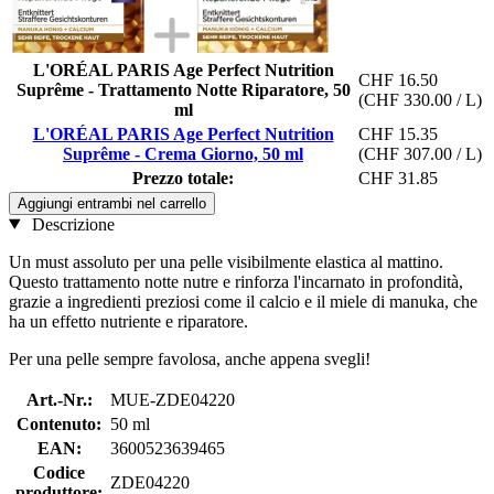
L'ORÉAL PARIS Age Perfect Nutrition
CHF 16.50
Suprême - Trattamento Notte Riparatore, 50
(CHF 330.00 / L)
ml
L'ORÉAL PARIS Age Perfect Nutrition
CHF 15.35
Suprême - Crema Giorno, 50 ml
(CHF 307.00 / L)
Prezzo totale:
CHF 31.85
Aggiungi entrambi nel carrello
Descrizione
Un must assoluto per una pelle visibilmente elastica al mattino.
Questo trattamento notte nutre e rinforza l'incarnato in profondità,
grazie a ingredienti preziosi come il calcio e il miele di manuka, che
ha un effetto nutriente e riparatore.
Per una pelle sempre favolosa, anche appena svegli!
Art.-Nr.:
MUE-ZDE04220
Contenuto:
50 ml
EAN:
3600523639465
Codice
ZDE04220
produttore: