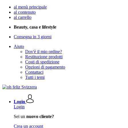
al menù principale
al contenuto
al carrello
Beauty, casa e lifestyle
Consegna in 3 giorni
Aiuto
Dov'è il mio ordine?
Restituzione prodotti
Costi di spedizione
Opzioni di pagamento
Contattaci
Tutti i temi
Login
Login
Sei un
nuovo cliente?
Crea un account