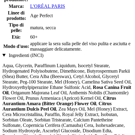
Marca:
L'ORÉAL PARIS
Linee di
Age Perfect
prodotto:
Tipo di
matura, secca
pelle:
Età:
60+
applicare la sera sulla pelle del viso pulita e asciutta e
Modo d'uso:
massaggiare delicatamente.
Ingredienti (INCI)
Aqua, Glycerin, Paraffinum Liquidum, Isocetyl Stearate,
Hydrogenated Polyisobutene, Dimethicone, Butyrospermum Parkii
(Shea) Butter, Cera Alba (Beeswax), Cetyl Alcohol, Glyceryl
Stearate, Peg-100 Stearate, Mel (Honey), Camelina Sativa Seed Oil,
Hydroxyethylpiperazine Ethane Sulfonic Acid,
Rosa Canina Fruit
Oil
, Origanum Majorana Leaf Oil, Anthemis Nobilis (Chamomile)
Flower Oil, Prunus Armeniaca (Apricot) Kernel Oil,
Citrus
Aurantium Amara (Bitter Orange) Flower Oil
,
Citrus
Aurantium Dulcis Peel Oil
, Zea Mays Oil, Mel (Honey) Extract,
Cera Microcristallina, Paraffin, Royal Jelly Extract, Isobutan,
Sorbitan Oleate, Sorbitan Tristearate, Calcium Pantetheine
Sulfonate, Copernicia Cerifera (Carnauba) Cera, Isohexadecane,
Sodium Hydroxyde, Ascorbyl Glucoside, Disodium Edta,