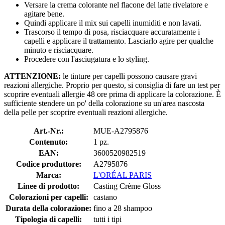
Versare la crema colorante nel flacone del latte rivelatore e
agitare bene.
Quindi applicare il mix sui capelli inumiditi e non lavati.
Trascorso il tempo di posa, risciacquare accuratamente i
capelli e applicare il trattamento. Lasciarlo agire per qualche
minuto e risciacquare.
Procedere con l'asciugatura e lo styling.
ATTENZIONE:
le tinture per capelli possono causare gravi
reazioni allergiche. Proprio per questo, si consiglia di fare un test per
scoprire eventuali allergie 48 ore prima di applicare la colorazione. È
sufficiente stendere un po' della colorazione su un'area nascosta
della pelle per scoprire eventuali reazioni allergiche.
Art.-Nr.:
MUE-A2795876
Contenuto:
1 pz.
EAN:
3600520982519
Codice produttore:
A2795876
Marca:
L'ORÉAL PARIS
Linee di prodotto:
Casting Crème Gloss
Colorazioni per capelli:
castano
Durata della colorazione:
fino a 28 shampoo
Tipologia di capelli:
tutti i tipi