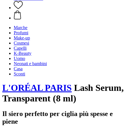
Marche
Profumi
Make-up
Cosmesi
Capelli
K-Beauty
Uomo
Neonati e bambini
Casa
Sconti
L'ORÉAL PARIS
Lash Serum,
Transparent (8 ml)
Il siero perfetto per ciglia più spesse e
piene