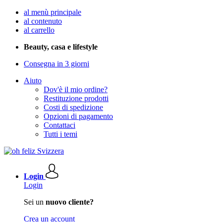
al menù principale
al contenuto
al carrello
Beauty, casa e lifestyle
Consegna in 3 giorni
Aiuto
Dov'è il mio ordine?
Restituzione prodotti
Costi di spedizione
Opzioni di pagamento
Contattaci
Tutti i temi
Login
Login
Sei un
nuovo cliente?
Crea un account