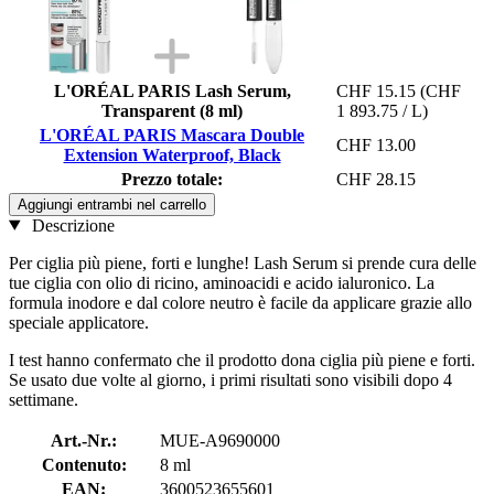
L'ORÉAL PARIS Lash Serum,
CHF 15.15
(CHF
Transparent (8 ml)
1 893.75 / L)
L'ORÉAL PARIS Mascara Double
CHF 13.00
Extension Waterproof, Black
Prezzo totale:
CHF 28.15
Aggiungi entrambi nel carrello
Descrizione
Per ciglia più piene, forti e lunghe! Lash Serum si prende cura delle
tue ciglia con olio di ricino, aminoacidi e acido ialuronico. La
formula inodore e dal colore neutro è facile da applicare grazie allo
speciale applicatore.
I test hanno confermato che il prodotto dona ciglia più piene e forti.
Se usato due volte al giorno, i primi risultati sono visibili dopo 4
settimane.
Art.-Nr.:
MUE-A9690000
Contenuto:
8 ml
EAN:
3600523655601