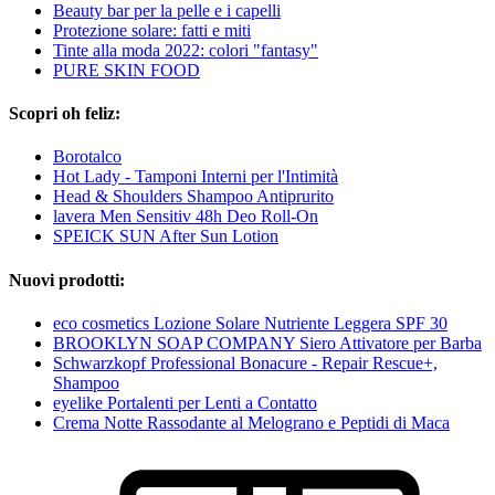
Beauty bar per la pelle e i capelli
Protezione solare: fatti e miti
Tinte alla moda 2022: colori "fantasy"
PURE SKIN FOOD
Scopri oh feliz:
Borotalco
Hot Lady - Tamponi Interni per l'Intimità
Head & Shoulders Shampoo Antiprurito
lavera Men Sensitiv 48h Deo Roll-On
SPEICK SUN After Sun Lotion
Nuovi prodotti:
eco cosmetics Lozione Solare Nutriente Leggera SPF 30
BROOKLYN SOAP COMPANY Siero Attivatore per Barba
Schwarzkopf Professional Bonacure - Repair Rescue+,
Shampoo
eyelike Portalenti per Lenti a Contatto
Crema Notte Rassodante al Melograno e Peptidi di Maca