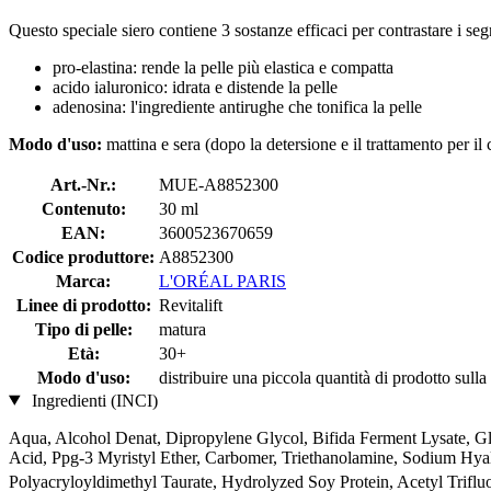
Questo speciale siero contiene 3 sostanze efficaci per contrastare i se
pro-elastina: rende la pelle più elastica e compatta
acido ialuronico: idrata e distende la pelle
adenosina: l'ingrediente antirughe che tonifica la pelle
Modo d'uso:
mattina e sera (dopo la detersione e il trattamento per il 
Art.-Nr.:
MUE-A8852300
Contenuto:
30 ml
EAN:
3600523670659
Codice produttore:
A8852300
Marca:
L'ORÉAL PARIS
Linee di prodotto:
Revitalift
Tipo di pelle:
matura
Età:
30+
Modo d'uso:
distribuire una piccola quantità di prodotto sulla
Ingredienti (INCI)
Aqua, Alcohol Denat, Dipropylene Glycol, Bifida Ferment Lysate, Gl
Acid, Ppg-3 Myristyl Ether, Carbomer, Triethanolamine, Sodium Hya
Polyacryloyldimethyl Taurate, Hydrolyzed Soy Protein, Acetyl Triflu