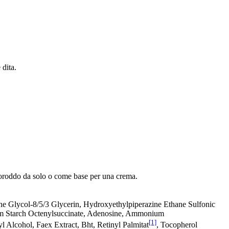
 dita.
il poroddo da solo o come base per una crema.
ne Glycol-8/5/3 Glycerin, Hydroxyethylpiperazine Ethane Sulfonic
ium Starch Octenylsuccinate, Adenosine, Ammonium
[1]
 Alcohol, Faex Extract, Bht, Retinyl Palmitat
, Tocopherol