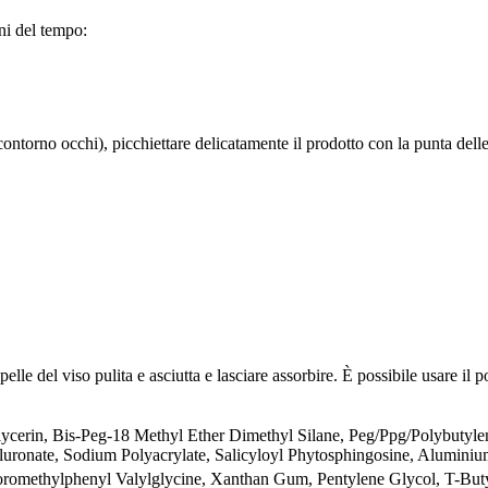
gni del tempo:
contorno occhi), picchiettare delicatamente il prodotto con la punta delle
 pelle del viso pulita e asciutta e lasciare assorbire. È possibile usare 
ycerin, Bis-Peg-18 Methyl Ether Dimethyl Silane, Peg/Ppg/Polybutyle
luronate, Sodium Polyacrylate, Salicyloyl Phytosphingosine, Alumin
oromethylphenyl Valylglycine, Xanthan Gum, Pentylene Glycol, T-Butyl