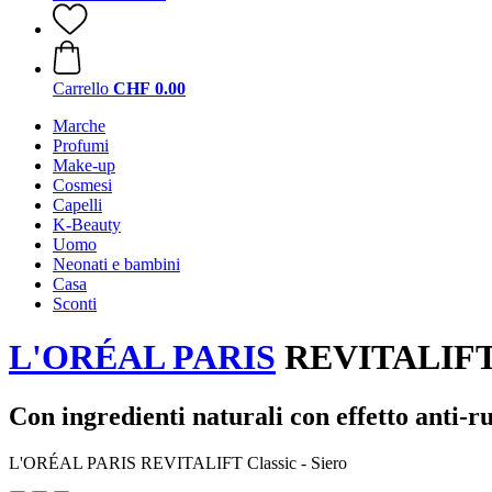
Carrello
CHF 0.00
Marche
Profumi
Make-up
Cosmesi
Capelli
K-Beauty
Uomo
Neonati e bambini
Casa
Sconti
L'ORÉAL PARIS
REVITALIFT Cl
Con ingredienti naturali con effetto anti-r
L'ORÉAL PARIS REVITALIFT Classic - Siero