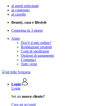
al menù principale
al contenuto
al carrello
Beauty, casa e lifestyle
Consegna in 3 giorni
Aiuto
Dov'è il mio ordine?
Restituzione prodotti
Costi di spedizione
Opzioni di pagamento
Contattaci
Tutti i temi
Login
Login
Sei un
nuovo cliente?
Crea un account