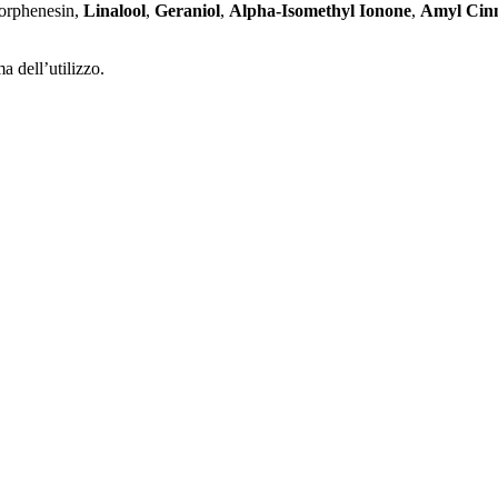
orphenesin,
Linalool
,
Geraniol
,
Alpha-Isomethyl Ionone
,
Amyl Cin
a dell’utilizzo.