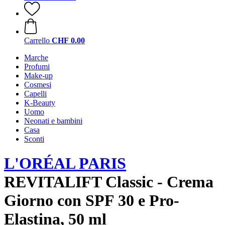
Carrello
CHF 0.00
Marche
Profumi
Make-up
Cosmesi
Capelli
K-Beauty
Uomo
Neonati e bambini
Casa
Sconti
L'ORÉAL PARIS
REVITALIFT Classic - Crema
Giorno con SPF 30 e Pro-
Elastina, 50 ml