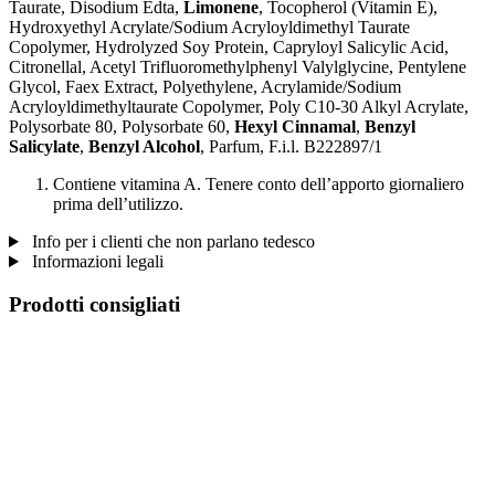
Taurate, Disodium Edta,
Limonene
, Tocopherol (Vitamin E),
Hydroxyethyl Acrylate/Sodium Acryloyldimethyl Taurate
Copolymer, Hydrolyzed Soy Protein, Capryloyl Salicylic Acid,
Citronellal, Acetyl Trifluoromethylphenyl Valylglycine, Pentylene
Glycol, Faex Extract, Polyethylene, Acrylamide/Sodium
Acryloyldimethyltaurate Copolymer, Poly C10-30 Alkyl Acrylate,
Polysorbate 80, Polysorbate 60,
Hexyl Cinnamal
,
Benzyl
Salicylate
,
Benzyl Alcohol
, Parfum, F.i.l. B222897/1
Contiene vitamina A. Tenere conto dell’apporto giornaliero
prima dell’utilizzo.
Info per i clienti che non parlano tedesco
Informazioni legali
Prodotti consigliati