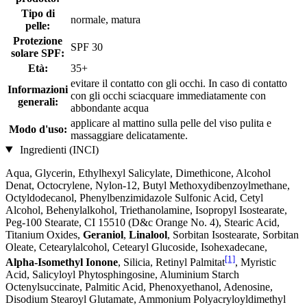
Tipo di
normale, matura
pelle:
Protezione
SPF 30
solare SPF:
Età:
35+
evitare il contatto con gli occhi. In caso di contatto
Informazioni
con gli occhi sciacquare immediatamente con
generali:
abbondante acqua
applicare al mattino sulla pelle del viso pulita e
Modo d'uso:
massaggiare delicatamente.
Ingredienti (INCI)
Aqua, Glycerin, Ethylhexyl Salicylate, Dimethicone, Alcohol
Denat, Octocrylene, Nylon-12, Butyl Methoxydibenzoylmethane,
Octyldodecanol, Phenylbenzimidazole Sulfonic Acid, Cetyl
Alcohol, Behenylalkohol, Triethanolamine, Isopropyl Isostearate,
Peg-100 Stearate, CI 15510 (D&c Orange No. 4), Stearic Acid,
Titanium Oxides,
Geraniol
,
Linalool
, Sorbitan Isostearate, Sorbitan
Oleate, Cetearylalcohol, Cetearyl Glucoside, Isohexadecane,
[1]
Alpha-Isomethyl Ionone
, Silicia, Retinyl Palmitat
, Myristic
Acid, Salicyloyl Phytosphingosine, Aluminium Starch
Octenylsuccinate, Palmitic Acid, Phenoxyethanol, Adenosine,
Disodium Stearoyl Glutamate, Ammonium Polyacryloyldimethyl