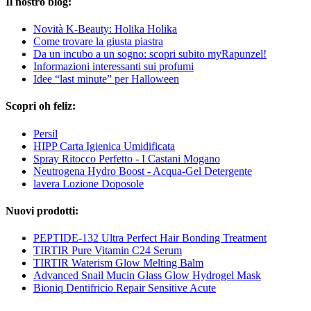
Il nostro blog:
Novità K-Beauty: Holika Holika
Come trovare la giusta piastra
Da un incubo a un sogno: scopri subito myRapunzel!
Informazioni interessanti sui profumi
Idee “last minute” per Halloween
Scopri oh feliz:
Persil
HIPP Carta Igienica Umidificata
Spray Ritocco Perfetto - I Castani Mogano
Neutrogena Hydro Boost - Acqua-Gel Detergente
lavera Lozione Doposole
Nuovi prodotti:
PEPTIDE-132 Ultra Perfect Hair Bonding Treatment
TIRTIR Pure Vitamin C24 Serum
TIRTIR Waterism Glow Melting Balm
Advanced Snail Mucin Glass Glow Hydrogel Mask
Bioniq Dentifricio Repair Sensitive Acute