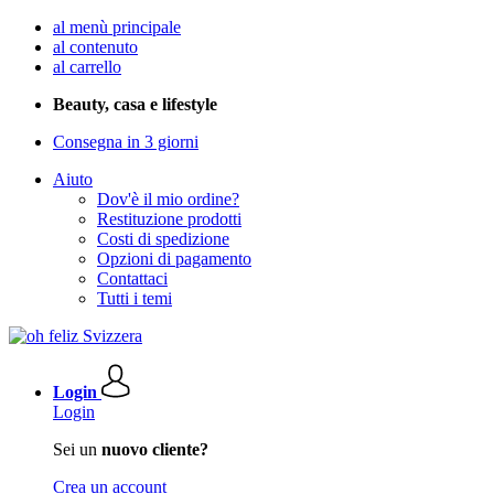
al menù principale
al contenuto
al carrello
Beauty, casa e lifestyle
Consegna in 3 giorni
Aiuto
Dov'è il mio ordine?
Restituzione prodotti
Costi di spedizione
Opzioni di pagamento
Contattaci
Tutti i temi
Login
Login
Sei un
nuovo cliente?
Crea un account