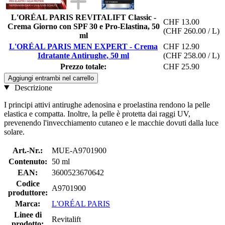
L'ORÉAL PARIS REVITALIFT Classic -
CHF 13.00
Crema Giorno con SPF 30 e Pro-Elastina, 50
(CHF 260.00 / L)
ml
L'ORÉAL PARIS MEN EXPERT - Crema
CHF 12.90
Idratante Antirughe, 50 ml
(CHF 258.00 / L)
Prezzo totale:
CHF 25.90
Aggiungi entrambi nel carrello
Descrizione
I principi attivi antirughe adenosina e proelastina rendono la pelle
elastica e compatta. Inoltre, la pelle è protetta dai raggi UV,
prevenendo l'invecchiamento cutaneo e le macchie dovuti dalla luce
solare.
Art.-Nr.:
MUE-A9701900
Contenuto:
50 ml
EAN:
3600523670642
Codice
A9701900
produttore:
Marca:
L'ORÉAL PARIS
Linee di
Revitalift
prodotto: