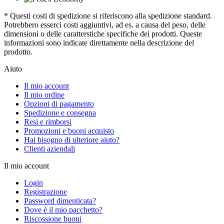
* Questi costi di spedizione si riferiscono alla spedizione standard.
Potrebbero esserci costi aggiuntivi, ad es. a causa del peso, delle
dimensioni o delle caratterstiche specifiche dei prodotti. Queste
informazioni sono indicate direttamente nella descrizione del
prodotto.
Aiuto
Il mio account
Il mio ordine
Opzioni di pagamento
Spedizione e consegna
Resi e rimborsi
Promozioni e buoni acquisto
Hai bisogno di ulteriore aiuto?
Clienti aziendali
Il mio account
Login
Registrazione
Password dimenticata?
Dove è il mio pacchetto?
Riscossione buoni