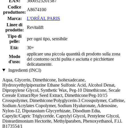
EAN:
3600523201587
Codice
A8674100
produttore:
Marca:
L'ORÉAL PARIS
Linee di
Revitalift
prodotto:
Tipo di
per ogni tipo, sensibile
pelle:
Età:
30+
applicare una piccola quantità di prodotto sulla zona
Modo
del contorno occhi pulita e asciutta e picchiettare
d'uso:
delicatamente.
Ingredienti (INCI)
Aqua, Glycerin, Dimethicone, Isohexadecane,
Hydroxyethylpiperazine Ethane Sulfonic Acid, Alcohol Denat,
Dipropylene Glycol, Synthetic Wax, Peg-10 Dimethicone, Secale
Cereale Extract/Rye Seed Extract, Dimethicone/Peg-10/15
Crosspolymer, Dimethicone/Polyglycerin-3 Crosspolymer, Caffeine,
Sodium Acrylates Copolymer, Sodium Hyaluronate, Adenosine,
Nylon-12, Dipotassium Glycyrrhizate, Disodium Edta,
Caprylic/Capric Triglyceride, Caprylyl Glycol, Pentylene Glycol,
Disteardimonium Hectorite, Methylparaben, Phenoxyethanol, F.i.l.
B173554/1