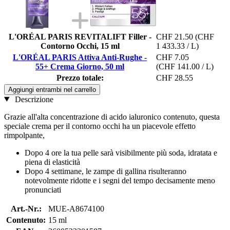
L'ORÉAL PARIS REVITALIFT Filler -
CHF 21.50
(CHF
Contorno Occhi, 15 ml
1 433.33 / L)
L'ORÉAL PARIS Attiva Anti-Rughe -
CHF 7.05
55+ Crema Giorno, 50 ml
(CHF 141.00 / L)
Prezzo totale:
CHF 28.55
Aggiungi entrambi nel carrello
Descrizione
Grazie all'alta concentrazione di acido ialuronico contenuto, questa
speciale crema per il contorno occhi ha un piacevole effetto
rimpolpante,
Dopo 4 ore la tua pelle sarà visibilmente più soda, idratata e
piena di elasticità
Dopo 4 settimane, le zampe di gallina risulteranno
notevolmente ridotte e i segni del tempo decisamente meno
pronunciati
Art.-Nr.:
MUE-A8674100
Contenuto:
15 ml