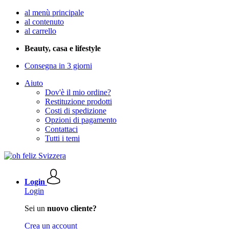
al menù principale
al contenuto
al carrello
Beauty, casa e lifestyle
Consegna in 3 giorni
Aiuto
Dov'è il mio ordine?
Restituzione prodotti
Costi di spedizione
Opzioni di pagamento
Contattaci
Tutti i temi
Login
Login
Sei un
nuovo cliente?
Crea un account