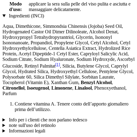
Modo
applicare la sera sulla pelle del viso pulita e asciutta e
d'uso:
massaggiare delicatamente.
Ingredienti (INCI)
Aqua, Dimethicone, Simmondsia Chinensis (Jojoba) Seed Oil,
Hydrogenated Castor Oil Dimer Dilinoleate, Alcohol Denat,
Hydroxypropyl Tetrahydropyrantriol, Glycerin, Isononyl
Isononanoate, Propandiol, Propylene Glycol, Cetyl Alcohol, Cetyl
Hydroxyethylcellulose, Centella Asiatica Extract, Hydrolized Rice
Protein, Acetyl Dipeptide-1 Cetyl Ester, Capryloyl Salicylic Acid,
Sodium Citrate, Sodium Hyaluronate, Sodium Hydroxyde, Ascorbyl
[1]
Glucoside, Retinyl Palmitat
, Silicia, Butylene Glycol, Caprylyl
Glycol, Hydrated Silica, Hydroxyethyl Cellulose, Pentylene Glycol,
Polysorbate 60, Silica Dimethyl Silylate, Sorbitan Laurate,
Tocopherol (Vitamin E), Xanthan Gum,
Benzyl Alcohol
,
Citronellol
,
Isoeugenol
,
Limonene
,
Linalool
, Phenoxyethanol,
Parfum
Contiene vitamina A. Tenere conto dell’apporto giornaliero
prima dell’utilizzo.
Info per i clienti che non parlano tedesco
note sull'uso del retinolo
Informazioni legali