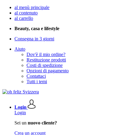
al menù principale
al contenuto
al carrello
Beauty, casa e lifestyle
Consegna in 3 giorni
Aiuto
Dov'è il mio ordine?
Restituzione prodotti
Costi di spedizione
Opzioni di pagamento
Contattaci
Tutti i temi
Login
Login
Sei un
nuovo cliente?
Crea un account