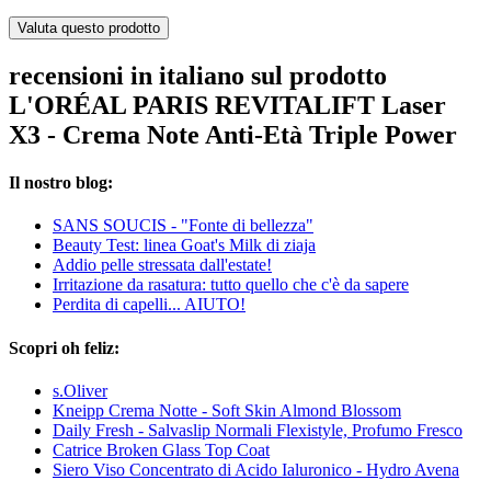
Valuta questo prodotto
recensioni in italiano sul prodotto
L'ORÉAL PARIS REVITALIFT Laser
X3 - Crema Note Anti-Età Triple Power
Il nostro blog:
SANS SOUCIS - "Fonte di bellezza"
Beauty Test: linea Goat's Milk di ziaja
Addio pelle stressata dall'estate!
Irritazione da rasatura: tutto quello che c'è da sapere
Perdita di capelli... AIUTO!
Scopri oh feliz:
s.Oliver
Kneipp Crema Notte - Soft Skin Almond Blossom
Daily Fresh - Salvaslip Normali Flexistyle, Profumo Fresco
Catrice Broken Glass Top Coat
Siero Viso Concentrato di Acido Ialuronico - Hydro Avena