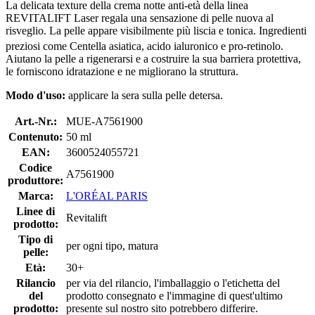
La delicata texture della crema notte anti-età della linea
REVITALIFT Laser regala una sensazione di pelle nuova al
risveglio. La pelle appare visibilmente più liscia e tonica. Ingredienti
preziosi come Centella asiatica, acido ialuronico e pro-retinolo.
Aiutano la pelle a rigenerarsi e a costruire la sua barriera protettiva,
le forniscono idratazione e ne migliorano la struttura.
Modo d'uso:
applicare la sera sulla pelle detersa.
Art.-Nr.:
MUE-A7561900
Contenuto:
50 ml
EAN:
3600524055721
Codice
A7561900
produttore:
Marca:
L'ORÉAL PARIS
Linee di
Revitalift
prodotto:
Tipo di
per ogni tipo, matura
pelle:
Età:
30+
Rilancio
per via del rilancio, l'imballaggio o l'etichetta del
del
prodotto consegnato e l'immagine di quest'ultimo
prodotto:
presente sul nostro sito potrebbero differire.