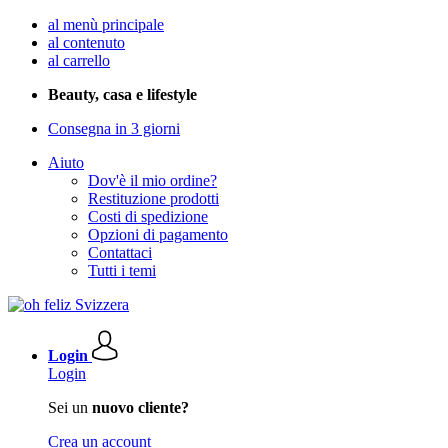
al menù principale
al contenuto
al carrello
Beauty, casa e lifestyle
Consegna in 3 giorni
Aiuto
Dov'è il mio ordine?
Restituzione prodotti
Costi di spedizione
Opzioni di pagamento
Contattaci
Tutti i temi
Login
Login
Sei un
nuovo cliente?
Crea un account