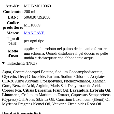
Art.-Nr.:
MUE-MC10069
Contenuto:
200 ml
EAN:
5060307392050
Codice
MC10069
produttore:
Marca:
MANCAVE
Tipo di
per ogni tipo
pelle:
applicare il prodotto nel palmo delle mani e formare
Modo
una schiuma. Quindi distribuire il gel doccia su pelle
d'uso:
umida e risciacquare con abbondante acqua.
Ingredienti (INCI)
Aqua, Cocamidopropyl Betaine, Sodium Cocoamphodiacetate,
Glycerin, Decyl Glucoside, Parfum, Sodium Chloride, Acrylates
C10-30 Alkyl Acrylate Crosspolymer, Phenoxyethanol, Xanthan
Gum, Benzoic Acid, Arginin, Maris Sal, Dehydroacetic Acid,
Copper Pca,
Citrus Bergamia Fruit Oil
,
Lavandula Hybrida Oil
,
Limonene
, Crithmum Maritimum Extract, Cupressus Sempervirens
(Cypress) Oil, Abies Sibirica Oil, Canarium Luzonicum (Elemi) Oil,
Myristica Fragrans Kernel Oil, Vetiveria Zizanioides Root Oil
Prodotti consigliati