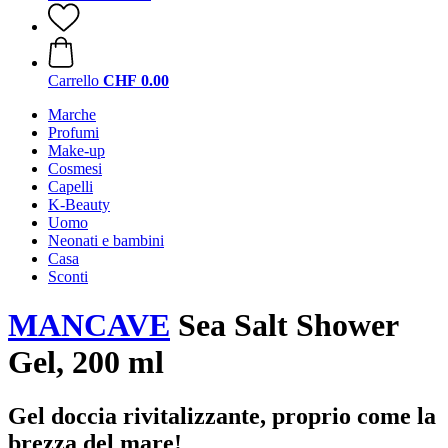
Carrello
CHF 0.00
Marche
Profumi
Make-up
Cosmesi
Capelli
K-Beauty
Uomo
Neonati e bambini
Casa
Sconti
MANCAVE
Sea Salt Shower
Gel, 200 ml
Gel doccia rivitalizzante, proprio come la
brezza del mare!