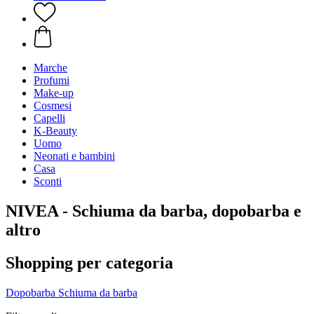
Marche
Profumi
Make-up
Cosmesi
Capelli
K-Beauty
Uomo
Neonati e bambini
Casa
Sconti
NIVEA - Schiuma da barba, dopobarba e
altro
Shopping per categoria
Dopobarba
Schiuma da barba