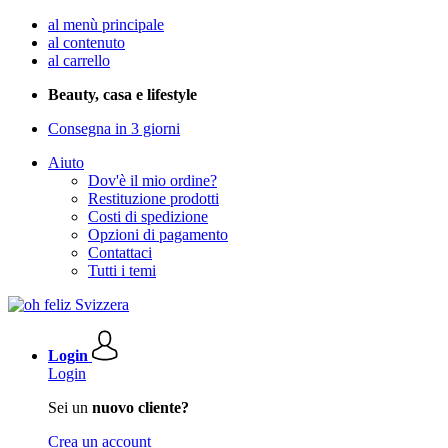
al menù principale
al contenuto
al carrello
Beauty, casa e lifestyle
Consegna in 3 giorni
Aiuto
Dov'è il mio ordine?
Restituzione prodotti
Costi di spedizione
Opzioni di pagamento
Contattaci
Tutti i temi
Login
Login
Sei un
nuovo cliente?
Crea un account