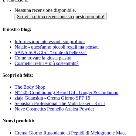
Nessuna recensione disponibile.
Scrivi la prima recensione su questo prodotto!
Il nostro blog:
Informazioni interessanti sui profumi
Natale - quest'anno piccoli regali ma pensati
SANS SOUCIS - "Fonte di bellezza"
Come trovare la giusta piastra
Cosmetici refill = più sostenibilità
Scopri oh feliz:
The Body Shop
N° 505 Conditioning Beard Oil - Ginger & Cardamon
ziaja Gdanskin - Crema Giorno SPF 15
Sebastian Professional The MultiTasker - 3 in 1
Neve Cosmetics Pennello Azalea Powder
Nuovi prodotti:
Crema Giorno Rassodante ai Peptidi di Melograno e Maca