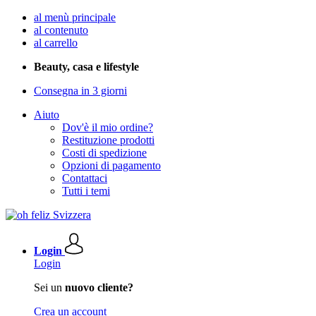
al menù principale
al contenuto
al carrello
Beauty, casa e lifestyle
Consegna in 3 giorni
Aiuto
Dov'è il mio ordine?
Restituzione prodotti
Costi di spedizione
Opzioni di pagamento
Contattaci
Tutti i temi
Login
Login
Sei un
nuovo cliente?
Crea un account