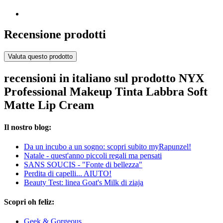
Recensione prodotti
Valuta questo prodotto
recensioni in italiano sul prodotto NYX
Professional Makeup Tinta Labbra Soft
Matte Lip Cream
Il nostro blog:
Da un incubo a un sogno: scopri subito myRapunzel!
Natale - quest'anno piccoli regali ma pensati
SANS SOUCIS - "Fonte di bellezza"
Perdita di capelli... AIUTO!
Beauty Test: linea Goat's Milk di ziaja
Scopri oh feliz:
Geek & Gorgeous