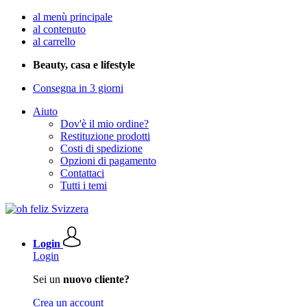
al menù principale
al contenuto
al carrello
Beauty, casa e lifestyle
Consegna in 3 giorni
Aiuto
Dov'è il mio ordine?
Restituzione prodotti
Costi di spedizione
Opzioni di pagamento
Contattaci
Tutti i temi
Login
Login
Sei un
nuovo cliente?
Crea un account