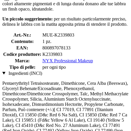
colori altamente pigmentati e di lunga durata donano alle tue labbra
un finsh opaco, idratandole.
Un piccolo suggerimento:
per un risultato particolarmente preciso,
delinea le labbra con la matita apposita prima di stendere il prodotto.
Art.-Nr.:
MUE-K2339803
Contenuto:
1 pz.
EAN:
800897078133
Codice produttore:
K2339803
Marca:
NYX Professional Makeup
Tipo di pelle:
per ogni tipo
Ingredienti (INCI)
Pentaerythrityl Tetraisostearate, Dimethicone, Cera Alba (Beeswax),
Glyceryl Behenate/Eicosadioate, Phenoxyethanol,
Dimethicone/Dimethicone Crosspolymer, Talc, Methyl Methacrylate
Crosspolymer, Silicia, Aluminium Starch Octenylsuccinate,
Isohexadecane, Disteardimonium Hectorite, Propylene Carbonate,
Parfum, Può contenere (+/-)[ CI 77019, CI 77891 (Titanium
Dioxid), CI 15850 (D&c Red 6 Na Salt), CI 15850 (D&c Red 7 Ca
Lake), CI 15985:1 (Fd&c Yellow 6 Al Lake), CI 19140 (Yellow 5
Lake), CI 45410 (D&c Red No. 27 Aluminum Lake), CI 77491
(Red Iron Oxide), CI 77492 (Yellow Iron Oxide), CI 77499 (Iron