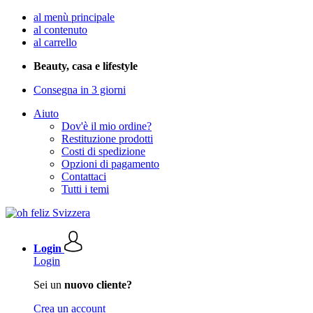
al menù principale
al contenuto
al carrello
Beauty, casa e lifestyle
Consegna in 3 giorni
Aiuto
Dov'è il mio ordine?
Restituzione prodotti
Costi di spedizione
Opzioni di pagamento
Contattaci
Tutti i temi
Login
Login
Sei un
nuovo cliente?
Crea un account