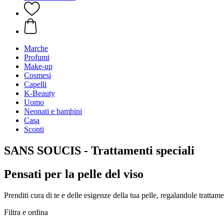
Marche
Profumi
Make-up
Cosmesi
Capelli
K-Beauty
Uomo
Neonati e bambini
Casa
Sconti
SANS SOUCIS - Trattamenti speciali
Pensati per la pelle del viso
Prenditi cura di te e delle esigenze della tua pelle, regalandole tratt
Filtra e ordina