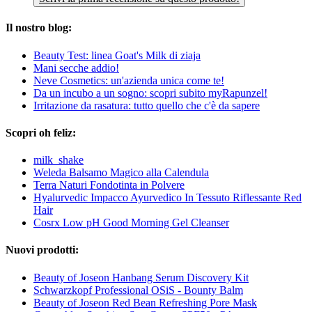
Il nostro blog:
Beauty Test: linea Goat's Milk di ziaja
Mani secche addio!
Neve Cosmetics: un'azienda unica come te!
Da un incubo a un sogno: scopri subito myRapunzel!
Irritazione da rasatura: tutto quello che c'è da sapere
Scopri oh feliz:
milk_shake
Weleda Balsamo Magico alla Calendula
Terra Naturi Fondotinta in Polvere
Hyalurvedic Impacco Ayurvedico In Tessuto Riflessante Red
Hair
Cosrx Low pH Good Morning Gel Cleanser
Nuovi prodotti:
Beauty of Joseon Hanbang Serum Discovery Kit
Schwarzkopf Professional OSiS - Bounty Balm
Beauty of Joseon Red Bean Refreshing Pore Mask