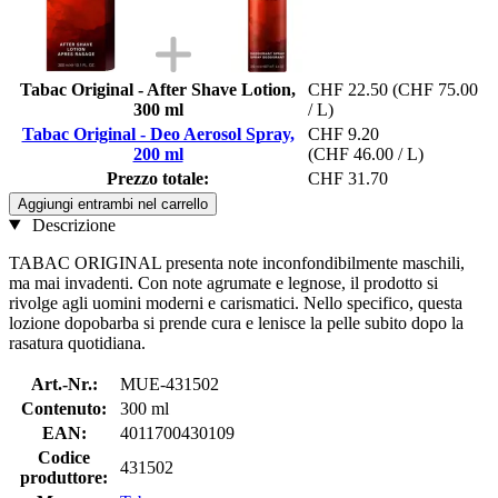
Tabac Original - After Shave Lotion,
CHF 22.50
(CHF 75.00
300 ml
/ L)
Tabac Original - Deo Aerosol Spray,
CHF 9.20
200 ml
(CHF 46.00 / L)
Prezzo totale:
CHF 31.70
Aggiungi entrambi nel carrello
Descrizione
TABAC ORIGINAL presenta note inconfondibilmente maschili,
ma mai invadenti. Con note agrumate e legnose, il prodotto si
rivolge agli uomini moderni e carismatici. Nello specifico, questa
lozione dopobarba si prende cura e lenisce la pelle subito dopo la
rasatura quotidiana.
Art.-Nr.:
MUE-431502
Contenuto:
300 ml
EAN:
4011700430109
Codice
431502
produttore: