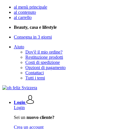
al menù principale
al contenuto
al carrello
Beauty, casa e lifestyle
Consegna in 3 giorni
Aiuto
Dov'è il mio ordine?
Restituzione prodotti
Costi di spedizione
Opzioni di pagamento
Contattaci
Tutti i temi
Login
Login
Sei un
nuovo cliente?
Crea un account