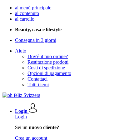
al menù principale
al contenuto
al carrello
Beauty, casa e lifestyle
Consegna in 3 giorni
Aiuto
Dov'è il mio ordine?
Restituzione prodotti
Costi di spedizione
Opzioni di pagamento
Contattaci
Tutti i temi
Login
Login
Sei un
nuovo cliente?
Crea un account