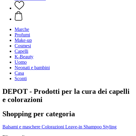
Marche
Profumi
Make-up
Cosmesi
Capelli
K-Beauty
Uomo
Neonati e bambini
Casa
Sconti
DEPOT - Prodotti per la cura dei capelli
e colorazioni
Shopping per categoria
Balsami e maschere
Colorazioni
Leave-in
Shampoo
Styling