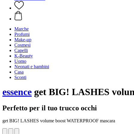
Marche
Profumi
Make-up
Cosmesi
Capelli
K-Beauty
Uomo
Neonati e bambini
Casa
Sconti
essence
get BIG! LASHES vol
Perfetto per il tuo trucco occhi
get BIG! LASHES volume boost WATERPROOF mascara