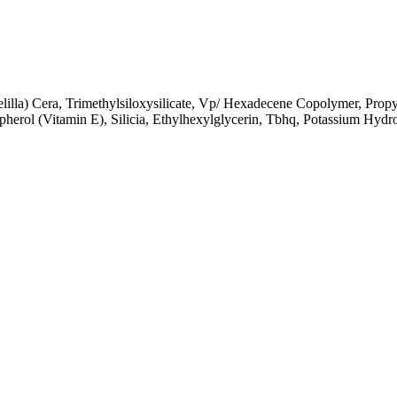
illa) Cera, Trimethylsiloxysilicate, Vp/ Hexadecene Copolymer, Prop
pherol (Vitamin E), Silicia, Ethylhexylglycerin, Tbhq, Potassium Hyd