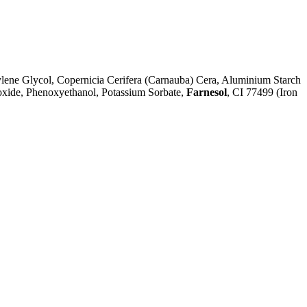
ylene Glycol, Copernicia Cerifera (Carnauba) Cera, Aluminium Starch
roxide, Phenoxyethanol, Potassium Sorbate,
Farnesol
, CI 77499 (Iron