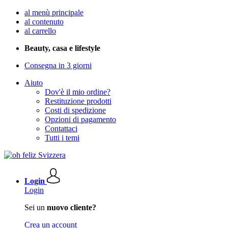
al menù principale
al contenuto
al carrello
Beauty, casa e lifestyle
Consegna in 3 giorni
Aiuto
Dov'è il mio ordine?
Restituzione prodotti
Costi di spedizione
Opzioni di pagamento
Contattaci
Tutti i temi
Login
Login
Sei un
nuovo cliente?
Crea un account