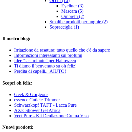
Occhi (10)
Eyeliner (3)
Mascara (5)
Ombretti (2)
Smalti e prodotti per unghie (2)
Sopracciglia (1)
Il nostro blog:
Irritazione da rasatura: tutto quello che c'è da sapere
Informazioni interessanti sui profumi
Idee “last minute” per Halloween
Ti diamo il benvenuto su oh feliz!
Perdita di capelli... AIUTO!
Scopri oh feliz:
Geek & Gorgeous
essence Cuticle Trimmer
Schwarzkopf TAFT - Lacca Pure
AXE Shower Gel Africa
Veet Pure - Kit Depilazione Crema Viso
Nuovi prodotti: