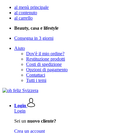
al menù principale
al contenuto
al carrello
Beauty, casa e lifestyle
Consegna in 3 giorni
Aiuto
Dov'è il mio ordine?
Restituzione prodotti
Costi di spedizione
Opzioni di pagamento
Contattaci
Tutti i temi
Login
Login
Sei un
nuovo cliente?
Crea un account