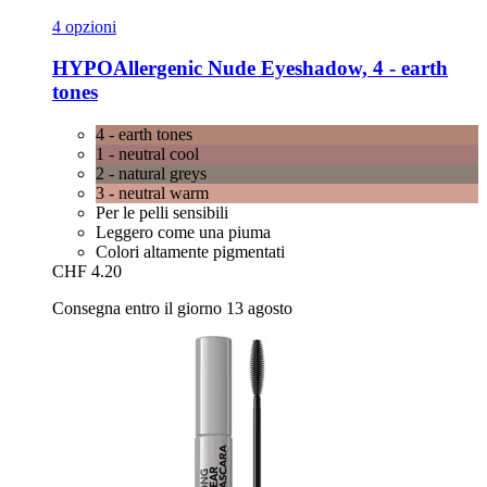
4 opzioni
HYPOAllergenic
Nude Eyeshadow, 4 -​ earth
tones
4 - earth tones
1 - neutral cool
2 - natural greys
3 - neutral warm
Per le pelli sensibili
Leggero come una piuma
Colori altamente pigmentati
CHF 4.20
Consegna entro il giorno 13 agosto