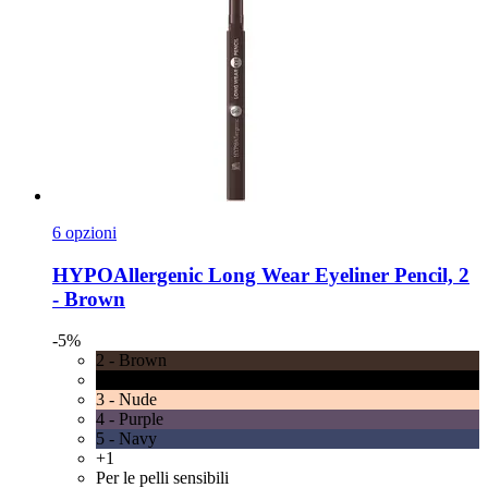
6 opzioni
HYPOAllergenic
Long Wear Eyeliner Pencil, 2
-​ Brown
-5%
2 - Brown
1 - Black
3 - Nude
4 - Purple
5 - Navy
+1
Per le pelli sensibili