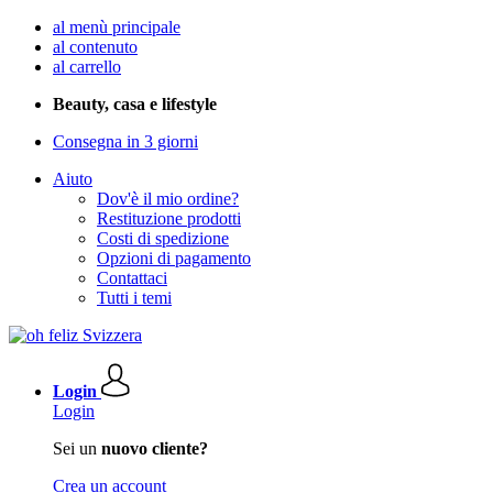
al menù principale
al contenuto
al carrello
Beauty, casa e lifestyle
Consegna in 3 giorni
Aiuto
Dov'è il mio ordine?
Restituzione prodotti
Costi di spedizione
Opzioni di pagamento
Contattaci
Tutti i temi
Login
Login
Sei un
nuovo cliente?
Crea un account