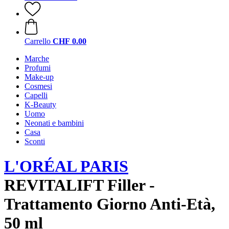
Carrello
CHF 0.00
Marche
Profumi
Make-up
Cosmesi
Capelli
K-Beauty
Uomo
Neonati e bambini
Casa
Sconti
L'ORÉAL PARIS
REVITALIFT Filler -
Trattamento Giorno Anti-Età,
50 ml