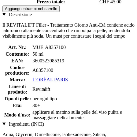
Prezzo totale:
CHF 45.00
Aggiungi entrambi nel carrello
Descrizione
Il REVITALIFT Filler - Trattamento Giorno Anti-Età contiene acido
ialuronico altamente concentrato che rimpolpa la pelle, rendendola
visibilmente più soda. Un must per contrastare i segni del tempo.
Art.-Nr.:
MUE-A8357100
Contenuto:
50 ml
EAN:
3600523985319
Codice
A8357100
produttore:
Marca:
L'ORÉAL PARIS
Linee di
Revitalift
prodotto:
Tipo di pelle:
per ogni tipo
Età:
30+
applicare al mattino sulla pelle del viso pulita e
Modo d'uso:
massaggiare delicatamente.
Ingredienti (INCI)
Aqua, Glycerin, Dimethicone, Isohexadecane, Silicia,