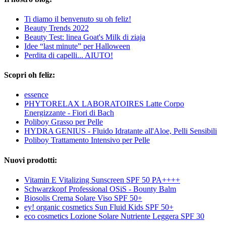
Ti diamo il benvenuto su oh feliz!
Beauty Trends 2022
Beauty Test: linea Goat's Milk di ziaja
Idee “last minute” per Halloween
Perdita di capelli... AIUTO!
Scopri oh feliz:
essence
PHYTORELAX LABORATOIRES Latte Corpo
Energizzante - Fiori di Bach
Poliboy Grasso per Pelle
HYDRA GENIUS - Fluido Idratante all'Aloe, Pelli Sensibili
Poliboy Trattamento Intensivo per Pelle
Nuovi prodotti:
Vitamin E Vitalizing Sunscreen SPF 50 PA++++
Schwarzkopf Professional OSiS - Bounty Balm
Biosolis Crema Solare Viso SPF 50+
ey! organic cosmetics Sun Fluid Kids SPF 50+
eco cosmetics Lozione Solare Nutriente Leggera SPF 30