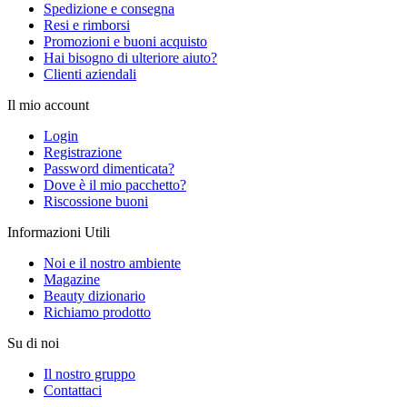
Spedizione e consegna
Resi e rimborsi
Promozioni e buoni acquisto
Hai bisogno di ulteriore aiuto?
Clienti aziendali
Il mio account
Login
Registrazione
Password dimenticata?
Dove è il mio pacchetto?
Riscossione buoni
Informazioni Utili
Noi e il nostro ambiente
Magazine
Beauty dizionario
Richiamo prodotto
Su di noi
Il nostro gruppo
Contattaci