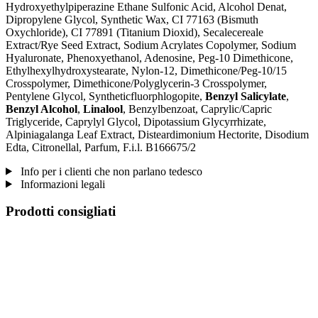
Hydroxyethylpiperazine Ethane Sulfonic Acid, Alcohol Denat,
Dipropylene Glycol, Synthetic Wax, CI 77163 (Bismuth
Oxychloride), CI 77891 (Titanium Dioxid), Secalecereale
Extract/Rye Seed Extract, Sodium Acrylates Copolymer, Sodium
Hyaluronate, Phenoxyethanol, Adenosine, Peg-10 Dimethicone,
Ethylhexylhydroxystearate, Nylon-12, Dimethicone/Peg-10/15
Crosspolymer, Dimethicone/Polyglycerin-3 Crosspolymer,
Pentylene Glycol, Syntheticfluorphlogopite,
Benzyl Salicylate
,
Benzyl Alcohol
,
Linalool
, Benzylbenzoat, Caprylic/Capric
Triglyceride, Caprylyl Glycol, Dipotassium Glycyrrhizate,
Alpiniagalanga Leaf Extract, Disteardimonium Hectorite, Disodium
Edta, Citronellal, Parfum, F.i.l. B166675/2
Info per i clienti che non parlano tedesco
Informazioni legali
Prodotti consigliati