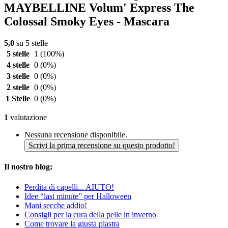
MAYBELLINE Volum' Express The
Colossal Smoky Eyes - Mascara
5,0
su 5 stelle
5 stelle
1
(100%)
4 stelle
0
(0%)
3 stelle
0
(0%)
2 stelle
0
(0%)
1 Stelle
0
(0%)
1
valutazione
Nessuna recensione disponibile.
Scrivi la prima recensione su questo prodotto!
Il nostro blog:
Perdita di capelli... AIUTO!
Idee “last minute” per Halloween
Mani secche addio!
Consigli per la cura della pelle in inverno
Come trovare la giusta piastra