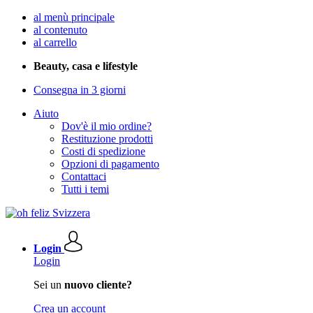
al menù principale
al contenuto
al carrello
Beauty, casa e lifestyle
Consegna in 3 giorni
Aiuto
Dov'è il mio ordine?
Restituzione prodotti
Costi di spedizione
Opzioni di pagamento
Contattaci
Tutti i temi
Login
Login
Sei un
nuovo cliente?
Crea un account