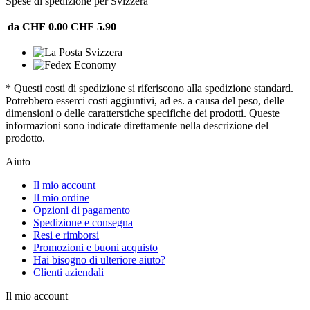
Spese di spedizione per Svizzera
da CHF 0.00
CHF 5.90
* Questi costi di spedizione si riferiscono alla spedizione standard.
Potrebbero esserci costi aggiuntivi, ad es. a causa del peso, delle
dimensioni o delle caratterstiche specifiche dei prodotti. Queste
informazioni sono indicate direttamente nella descrizione del
prodotto.
Aiuto
Il mio account
Il mio ordine
Opzioni di pagamento
Spedizione e consegna
Resi e rimborsi
Promozioni e buoni acquisto
Hai bisogno di ulteriore aiuto?
Clienti aziendali
Il mio account