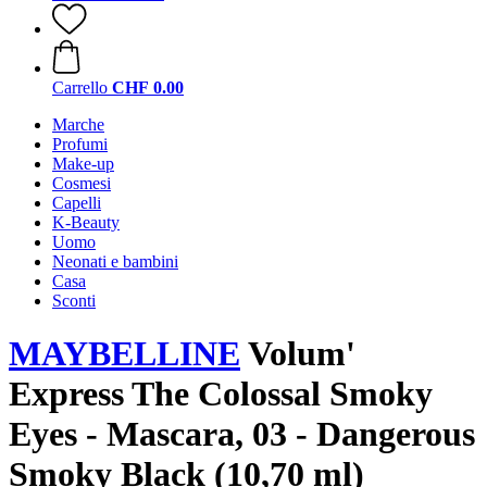
Carrello
CHF 0.00
Marche
Profumi
Make-up
Cosmesi
Capelli
K-Beauty
Uomo
Neonati e bambini
Casa
Sconti
MAYBELLINE
Volum'
Express The Colossal Smoky
Eyes - Mascara, 03 - Dangerous
Smoky Black (10,70 ml)