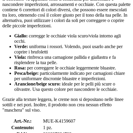
nascondere imperfezioni, arrossamenti e occhiaie. Con questa palette
contiene 6 correttori di colori diversi, che possono essere mescolati
tra loro, ottenendo così il colore giusto per il tono della tua pelle. In
alternativa, puoi utilizzare i colori da soli per correggere o coprire
delle piccole imperfezioni.
Giallo:
corregge le occhiaie viola scuro/viola intorno agli
occhi.
Verde:
uniforma i rossori. Volendo, puoi usarlo anche per
coprire i brufoletti
Viola:
rinfresca una carnagione pallida e giallastra e fa
risplendere la tua pelle.
Rosa:
per correggere le occhiaie leggermente bluastre.
Pesca/beige:
particolarmente indicato per carnagioni chiare
per uniformare discromie bluastre e imperfezioni.
Arancione/beige scuro:
ideale per le pelli più scure o
olivastre. Usa questo colore per nascondere le occhiaie.
Grazie alla texture leggera, le creme non si depositano nelle linee
sottili e nei pori. Inoltre, il prodotto non crea nessun effetto
"maschera" sul viso.
Art.-Nr.:
MUE-K4159607
Contenuto:
1 pz.