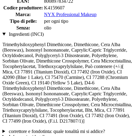
EAN:
800897834722
Codice produttore:
K4159607
Marca:
NYX Professional Makeup
Tipo di pelle:
per ogni tipo
Senza:
olio
Ingredienti (INCI)
Trimethylsiloxyphenyl Dimethicone, Dimethicone, Cera Alba
(Beeswax), Isononyl Isononanoate, Caprylic/Capric Triglyceride,
Octyldodecanol, Polyglyceryl-3 Diisostearate, Polyethylene,
Sorbitan Olivate, Dimethicone Crosspolymer, Cera Microcristallina,
Tocopherylacetat, Triethoxycaprylylsilane, Può contenere (+/-)[
Mica, CI 77891 (Titanium Dioxid), CI 77492 (Iron Oxide), CI
42090 (Blue 1 Lake), CI 75470 (Carmine), CI 77288 (Chromium
Oxide Green), CI 19140 (Yellow 5 Lake), D4-6
Trimethylsiloxyphenyl Dimethicone, Dimethicone, Cera Alba
(Beeswax), Isononyl Isononanoate, Caprylic/Capric Triglyceride,
Octyldodecanol, Polyglyceryl-3 Diisostearate, Polyethylene,
Sorbitan Olivate, Dimethicone Crosspolymer, Cera Microcristallina,
Triethoxycaprylylsilane, Tocopherylacetat, Bht, Mica, CI 77891
(Titanium Dioxid), CI 77491 (Iron Oxide), CI 77492 (Iron Oxide),
CI 77499 (Iron Oxide), (F.i.l. D217807/1)]
correttore e fondotinta: quale tonalità mi si addice?