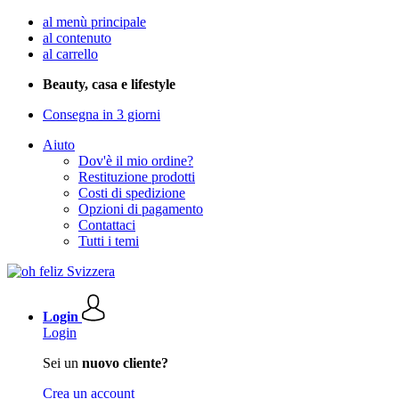
al menù principale
al contenuto
al carrello
Beauty, casa e lifestyle
Consegna in 3 giorni
Aiuto
Dov'è il mio ordine?
Restituzione prodotti
Costi di spedizione
Opzioni di pagamento
Contattaci
Tutti i temi
Login
Login
Sei un
nuovo cliente?
Crea un account