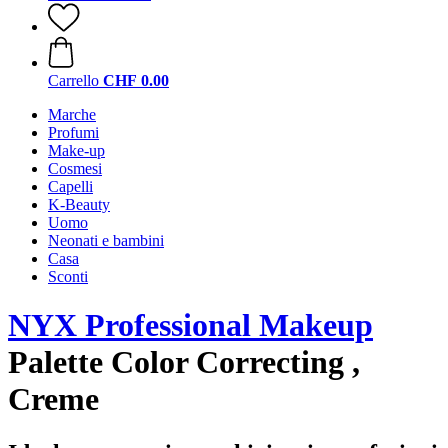
Carrello
CHF 0.00
Marche
Profumi
Make-up
Cosmesi
Capelli
K-Beauty
Uomo
Neonati e bambini
Casa
Sconti
NYX Professional Makeup
Palette Color Correcting ,
Creme