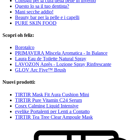
Consigli per la cura della pelle in inverno
Questo lo sa il tuo dentista?
Mani secche addio!
Beauty bar per la pelle e i capelli
PURE SKIN FOOD
Scopri oh feliz:
Borotalco
PRIMAVERA Miscela Aromatica - In Balance
Laura Eau de Toilette Natural Spray
LAVOZON Après - Lozione Spray Rinfrescante
GLOV Arc Five™ Brush
Nuovi prodotti:
TIRTIR Mask Fit Aura Cushion Mini
TIRTIR Pure Vitamin C24 Serum
Cosrx Calming Liquid Intensive
eyelike Portalenti per Lenti a Contatto
TIRTIR Tea Tree Clear Ampoule Mask