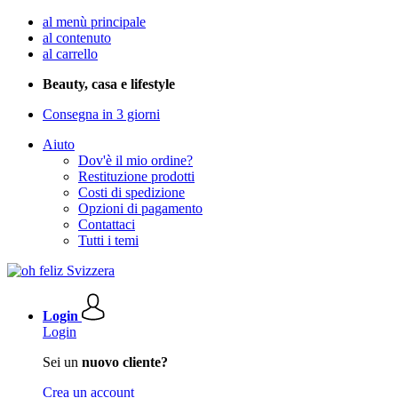
al menù principale
al contenuto
al carrello
Beauty, casa e lifestyle
Consegna in 3 giorni
Aiuto
Dov'è il mio ordine?
Restituzione prodotti
Costi di spedizione
Opzioni di pagamento
Contattaci
Tutti i temi
Login
Login
Sei un
nuovo cliente?
Crea un account