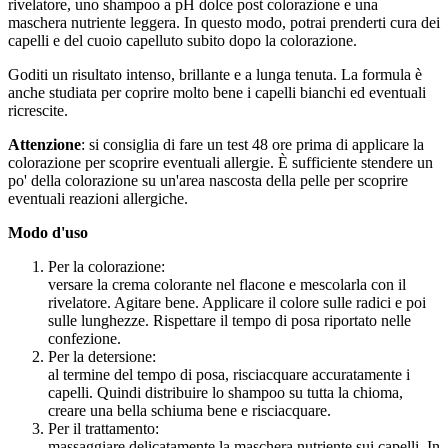
rivelatore, uno shampoo a pH dolce post colorazione e una
maschera nutriente leggera. In questo modo, potrai prenderti cura dei
capelli e del cuoio capelluto subito dopo la colorazione.
Goditi un risultato intenso, brillante e a lunga tenuta. La formula è
anche studiata per coprire molto bene i capelli bianchi ed eventuali
ricrescite.
Attenzione
: si consiglia di fare un test 48 ore prima di applicare la
colorazione per scoprire eventuali allergie. È sufficiente stendere un
po' della colorazione su un'area nascosta della pelle per scoprire
eventuali reazioni allergiche.
Modo d'uso
Per la colorazione:
versare la crema colorante nel flacone e mescolarla con il
rivelatore. Agitare bene. Applicare il colore sulle radici e poi
sulle lunghezze. Rispettare il tempo di posa riportato nelle
confezione.
Per la detersione:
al termine del tempo di posa, risciacquare accuratamente i
capelli. Quindi distribuire lo shampoo su tutta la chioma,
creare una bella schiuma bene e risciacquare.
Per il trattamento:
massaggiare delicatamente la maschera nutriente sui capelli. In