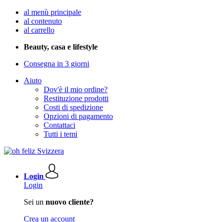
al menù principale
al contenuto
al carrello
Beauty, casa e lifestyle
Consegna in 3 giorni
Aiuto
Dov'è il mio ordine?
Restituzione prodotti
Costi di spedizione
Opzioni di pagamento
Contattaci
Tutti i temi
Login
Login
Sei un
nuovo cliente?
Crea un account