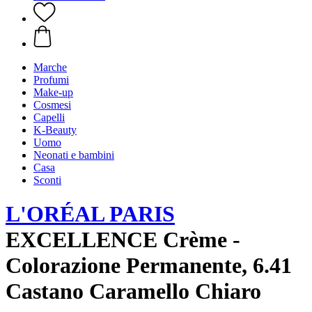
Marche
Profumi
Make-up
Cosmesi
Capelli
K-Beauty
Uomo
Neonati e bambini
Casa
Sconti
L'ORÉAL PARIS
EXCELLENCE Crème -
Colorazione Permanente, 6.41
Castano Caramello Chiaro