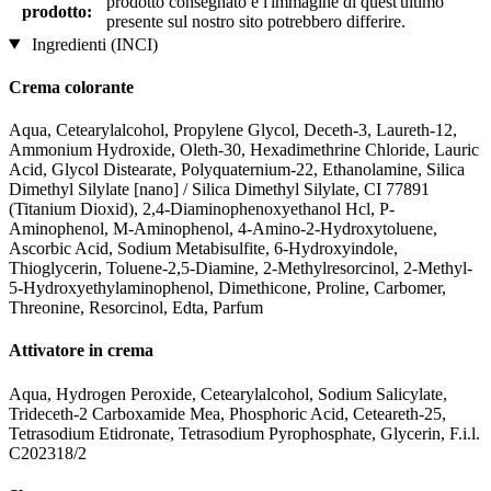
prodotto consegnato e l'immagine di quest'ultimo
prodotto:
presente sul nostro sito potrebbero differire.
Ingredienti (INCI)
Crema colorante
Aqua, Cetearylalcohol, Propylene Glycol, Deceth-3, Laureth-12,
Ammonium Hydroxide, Oleth-30, Hexadimethrine Chloride, Lauric
Acid, Glycol Distearate, Polyquaternium-22, Ethanolamine, Silica
Dimethyl Silylate [nano] / Silica Dimethyl Silylate, CI 77891
(Titanium Dioxid), 2,4-Diaminophenoxyethanol Hcl, P-
Aminophenol, M-Aminophenol, 4-Amino-2-Hydroxytoluene,
Ascorbic Acid, Sodium Metabisulfite, 6-Hydroxyindole,
Thioglycerin, Toluene-2,5-Diamine, 2-Methylresorcinol, 2-Methyl-
5-Hydroxyethylaminophenol, Dimethicone, Proline, Carbomer,
Threonine, Resorcinol, Edta, Parfum
Attivatore in crema
Aqua, Hydrogen Peroxide, Cetearylalcohol, Sodium Salicylate,
Trideceth-2 Carboxamide Mea, Phosphoric Acid, Ceteareth-25,
Tetrasodium Etidronate, Tetrasodium Pyrophosphate, Glycerin, F.i.l.
C202318/2