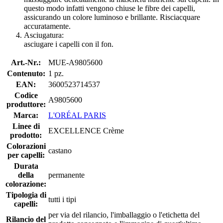
questo modo infatti vengono chiuse le fibre dei capelli,
assicurando un colore luminoso e brillante. Risciacquare
accuratamente.
Asciugatura:
asciugare i capelli con il fon.
Art.-Nr.:
MUE-A9805600
Contenuto:
1 pz.
EAN:
3600523714537
Codice
A9805600
produttore:
Marca:
L'ORÉAL PARIS
Linee di
EXCELLENCE Crème
prodotto:
Colorazioni
castano
per capelli:
Durata
della
permanente
colorazione:
Tipologia di
tutti i tipi
capelli:
per via del rilancio, l'imballaggio o l'etichetta del
Rilancio del