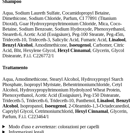
Shampoo
Aqua, Sodium Laureth Sulfate, Cocamidopropyl Betaine,
Dimethicone, Sodium Chloride, Parfum, CI 77891 (Titanium
Dioxid), Guar Hydroxypropyltrimonium Chloride, Mica, Coco-
Betaine, Sodium Benzoate, Sodium Hydroxyde, Phenoxyethanol,
Steareth-6, Acetic Acid (Essigsäure), Peg-100 Stearate, Peg-45m,
Trideceth-10, Trideceth-3, Salicylic Acid, Fumaric Acid,
Linalool
,
Benzyl Alcohol
, Amodimethicone,
Isoeugenol
, Carbomer, Citric
Acid, Bht, Hexylene Glycol,
Hexyl Cinnamal
, Glycerin, Glycol
Distearate, F.i.l. C226772/1
Trattamento
Aqua, Amodimethicone, Stearyl Alcohol, Hydroxypropyl Starch
Phosphate, Isopropyl Myristate, Behentrimoniumchloride, Cetyl
Alcohol, Hydroxypropyltrimonium Hydrolyzed Wheat Protein,
Phenoxyethanol, Acetic Acid (Essigsäure), Peg-150 Distearate,
Trideceth-5, Trideceth-6, Trideceth-10, Panthenol,
Linalool
,
Benzyl
Alcohol
, Isopropanol,
Isoeugenol
, 2-Oleamido-1,3-Octadecanediol,
Caprylyl Glycol, Cetrimoniumchlorid,
Hexyl Cinnamal
, Glycerin,
Parfum, F.i.l. C223464/1
Modo d'uso e avvertenze: colorazioni per capelli
Informazioni legali